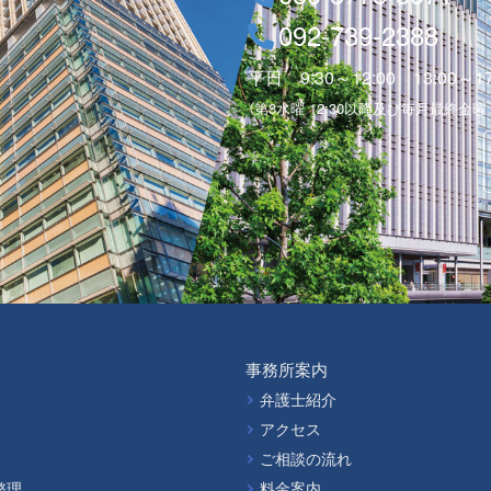
092-739-2388
平日 9:30～12:00 13:00～17
（第3水曜 12:30以降及び毎月最終金曜
事務所案内
弁護士紹介
アクセス
ご相談の流れ
整理
料金案内