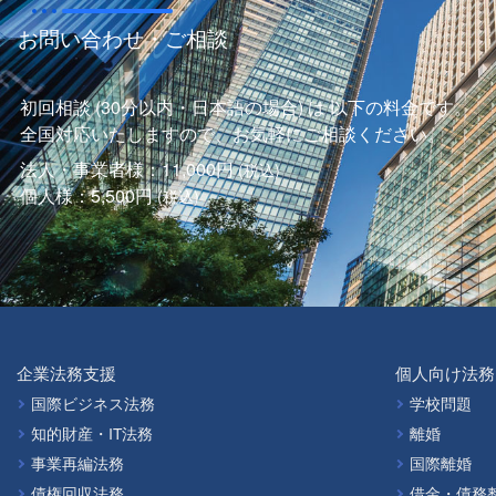
お問い合わせ・ご相談
初回相談 (30分以内・日本語の場合) は 以下の料金です。
全国対応いたしますので、お気軽にご相談ください。
法人・事業者様：11,000円
(税込)
個人様：5,500円
(税込)
企業法務支援
個人向け法務
国際ビジネス法務
学校問題
知的財産・IT法務
離婚
事業再編法務
国際離婚
債権回収法務
借金・債務