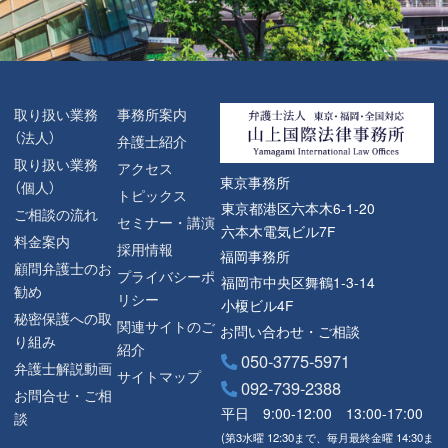
取り扱い業務
事務所案内
（法人）
弁護士紹介
取り扱い業務
アクセス
東京事務所
（個人）
トピックス
東京都港区六本木6-1-20
ご相談の流れ
セミナー・講演
六本木電気ビル7F
料金案内
採用情報
福岡事務所
顧問弁護士のお
プライバシーポ
福岡市中央区舞鶴1-3-14
勧め
リシー
小榎ビル4F
秘密保護への取
関連サイトのご
お問い合わせ・ご相談
り組み
紹介
050-3775-5971
弁護士解説動画
サイトマップ
092-739-2388
お問合せ・ご相
平日 9:00-12:00 13:00-17:00
談
(第3水曜 12:30まで、毎月最終金曜 14:30ま