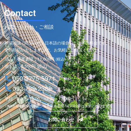
（３）取り扱う商品等について、他者の特許権、商標権、著作
権等の知的財産権に触れないように注意する必要がありま
Contact
す。
お問い合わせ・ご相談
（４）インターネットの場合、日本以外の国の顧客が生じる可
能性がありますので、そのビジネスにおける準拠法（どの国
の法律を適用するか）や、国際裁判管轄（どの国で裁判等を
初回相談 (30分以内・日本語の場合) は 以下の料金です。
行うか）を定めておくべき場合もあります。
全国対応いたしますので、お気軽にご相談ください。
（５）その他、インターネットビジネスも契約ですので、契約
法人・事業者様：11,000円
(税込)
書や利用規約をしっかりと定めておく必要があります。
個人様：5,500円
(税込)
050-3775-5971
092-739-2388
平日 9:30～12:00 13:00～17:00
（第3水曜 12:30以降及び毎月最終金曜 14:30以降は休業となります）
お問い合わせ