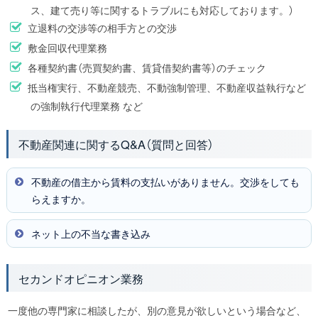
ス、建て売り等に関するトラブルにも対応しております。）
立退料の交渉等の相手方との交渉
敷金回収代理業務
各種契約書（売買契約書、賃貸借契約書等）のチェック
抵当権実行、不動産競売、不動強制管理、不動産収益執行など
の強制執行代理業務 など
不動産関連に関するQ&A（質問と回答）
不動産の借主から賃料の支払いがありません。交渉をしても
らえますか。
ネット上の不当な書き込み
（２）広告にも注意する必要があります。例えば、いわゆる景
品表示法第５条において、以下のような表示をしてはなら
セカンドオピニオン業務
ないという規制があります。
一度他の専門家に相談したが、別の意見が欲しいという場合など、
①商品又は役務の品質、規格その他の内容について、一般消