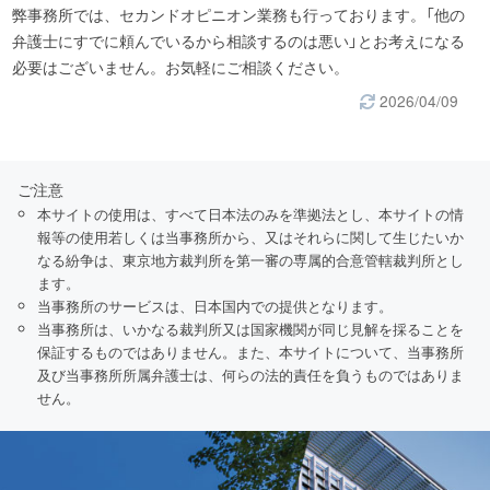
弊事務所では、セカンドオピニオン業務も行っております。「他の
費者に対し、実際のものよりも著しく優良であると示し、
弁護士にすでに頼んでいるから相談するのは悪い」とお考えになる
又は事実に相違して当該事業者と同種若しくは類似の商品
必要はございません。お気軽にご相談ください。
若しくは役務を供給している他の事業者に係るものよりも
2026/04/09
著しく優良であると示す表示であって、不当に顧客を誘引
し、一般消費者による自主的かつ合理的な選択を阻害する
おそれがあると認められるもの
②商品又は役務の価格その他の取引条件について、実際のも
ご注意
の又は当該事業者と同種若しくは類似の商品若しくは役務
本サイトの使用は、すべて日本法のみを準拠法とし、本サイトの情
報等の使用若しくは当事務所から、又はそれらに関して生じたいか
を供給している他の事業者に係るものよりも取引の相手方
なる紛争は、東京地方裁判所を第一審の専属的合意管轄裁判所とし
に著しく有利であると一般消費者に誤認される表示であっ
ます。
て、不当に顧客を誘引し、一般消費者による自主的かつ合
当事務所のサービスは、日本国内での提供となります。
理的な選択を阻害するおそれがあると認められるもの
当事務所は、いかなる裁判所又は国家機関が同じ見解を採ることを
保証するものではありません。また、本サイトについて、当事務所
③前二号に掲げるもののほか、商品又は役務の取引に関する
及び当事務所所属弁護士は、何らの法的責任を負うものではありま
事項について一般消費者に誤認されるおそれがある表示で
せん。
あって、不当に顧客を誘引し、一般消費者による自主的か
つ合理的な選択を阻害するおそれがあると認めて内閣総理
大臣が指定するもの